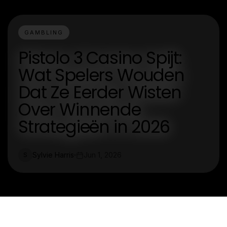
GAMBLING
Pistolo 3 Casino Spijt:
Wat Spelers Wouden
Dat Ze Eerder Wisten
Over Winnende
Strategieën in 2026
Sylvie Harris
Jun 1, 2026
S