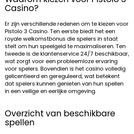
Casino?
Er zijn verschillende redenen om te kiezen voor
Pistolo 3 Casino. Ten eerste biedt het een
royale welkomstbonus die spelers in staat
stelt om hun speelgeld te maximaliseren. Ten
tweede is de klantenservice 24/7 beschikbaar,
wat zorgt voor een probleemloze ervaring
voor spelers. Bovendien is het casino volledig
gelicentieerd en gereguleerd, wat betekent
dat spelers kunnen genieten van hun spellen
in een veilige en eerlijke omgeving.
Overzicht van beschikbare
spellen