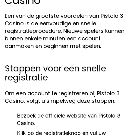
Casino
Een van de grootste voordelen van Pistolo 3
Casino is de eenvoudige en snelle
registratieprocedure. Nieuwe spelers kunnen
binnen enkele minuten een account
aanmaken en beginnen met spelen.
Stappen voor een snelle
registratie
Om een account te registreren bij Pistolo 3
Casino, volgt u simpelweg deze stappen:
Bezoek de officiële website van Pistolo 3
Casino.
Klik op de registratieknop en vul uw