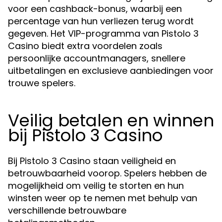
voor een cashback-bonus, waarbij een
percentage van hun verliezen terug wordt
gegeven. Het VIP-programma van Pistolo 3
Casino biedt extra voordelen zoals
persoonlijke accountmanagers, snellere
uitbetalingen en exclusieve aanbiedingen voor
trouwe spelers.
Veilig betalen en winnen
bij Pistolo 3 Casino
Bij Pistolo 3 Casino staan veiligheid en
betrouwbaarheid voorop. Spelers hebben de
mogelijkheid om veilig te storten en hun
winsten weer op te nemen met behulp van
verschillende betrouwbare