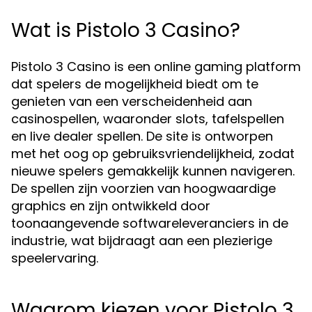
Wat is Pistolo 3 Casino?
Pistolo 3 Casino is een online gaming platform
dat spelers de mogelijkheid biedt om te
genieten van een verscheidenheid aan
casinospellen, waaronder slots, tafelspellen
en live dealer spellen. De site is ontworpen
met het oog op gebruiksvriendelijkheid, zodat
nieuwe spelers gemakkelijk kunnen navigeren.
De spellen zijn voorzien van hoogwaardige
graphics en zijn ontwikkeld door
toonaangevende softwareleveranciers in de
industrie, wat bijdraagt aan een plezierige
speelervaring.
Waarom kiezen voor Pistolo 3