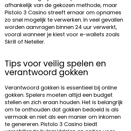
afhankelijk van de gekozen methode, maar
Pistolo 3 Casino streeft ernaar om opnames
zo snel mogelijk te verwerken. In veel gevallen
worden aanvragen binnen 24 uur verwerkt,
vooral wanneer je kiest voor e-wallets zoals
Skrill of Neteller.
Tips voor veilig spelen en
verantwoord gokken
Verantwoord gokken is essentieel bij online
gokken. Spelers moeten altijd een budget
stellen en zich eraan houden. Het is belangrijk
om te onthouden dat gokken bedoeld is als
vermaak en niet als een manier om inkomen
te genereren. Pistolo 3 Casino biedt