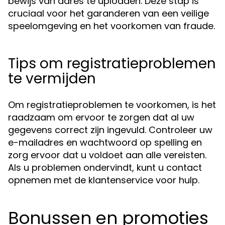
bewijs van adres te uploaden. Deze stap is
cruciaal voor het garanderen van een veilige
speelomgeving en het voorkomen van fraude.
Tips om registratieproblemen
te vermijden
Om registratieproblemen te voorkomen, is het
raadzaam om ervoor te zorgen dat al uw
gegevens correct zijn ingevuld. Controleer uw
e-mailadres en wachtwoord op spelling en
zorg ervoor dat u voldoet aan alle vereisten.
Als u problemen ondervindt, kunt u contact
opnemen met de klantenservice voor hulp.
Bonussen en promoties