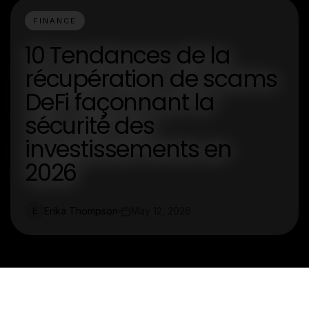
FINANCE
10 Tendances de la
récupération de scams
DeFi façonnant la
sécurité des
investissements en
2026
Erika Thompson
May 12, 2026
E